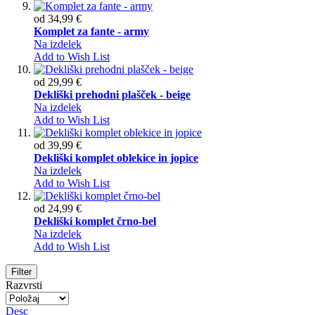
od
34,99 €
Komplet za fante - army
Na izdelek
Add to Wish List
od
29,99 €
Dekliški prehodni plašček - beige
Na izdelek
Add to Wish List
od
39,99 €
Dekliški komplet oblekice in jopice
Na izdelek
Add to Wish List
od
24,99 €
Dekliški komplet črno-bel
Na izdelek
Add to Wish List
Filter
Razvrsti
Desc