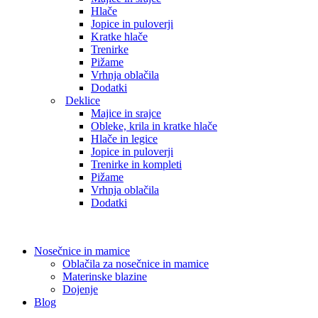
Hlače
Jopice in puloverji
Kratke hlače
Trenirke
Pižame
Vrhnja oblačila
Dodatki
Deklice
Majice in srajce
Obleke, krila in kratke hlače
Hlače in legice
Jopice in puloverji
Trenirke in kompleti
Pižame
Vrhnja oblačila
Dodatki
Nosečnice in mamice
Oblačila za nosečnice in mamice
Materinske blazine
Dojenje
Blog