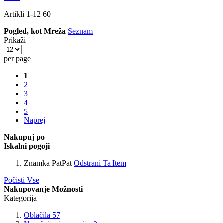
Artikli
1
-
12
60
Pogled, kot
Mreža
Seznam
Prikaži
per page
1
2
3
4
5
Naprej
Nakupuj po
Iskalni pogoji
Znamka
PatPat
Odstrani Ta Item
Počisti Vse
Nakupovanje Možnosti
Kategorija
Oblačila
57