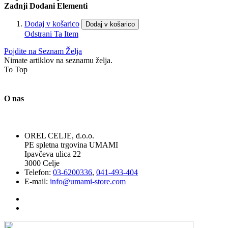
Zadnji Dodani Elementi
Dodaj v košarico
Dodaj v košarico
Odstrani Ta Item
Pojdite na Seznam Želja
Nimate artiklov na seznamu želja.
To Top
O nas
OREL CELJE, d.o.o.
PE spletna trgovina UMAMI
Ipavčeva ulica 22
3000 Celje
Telefon:
03-6200336
,
041-493-404
E-mail:
info@umami-store.com