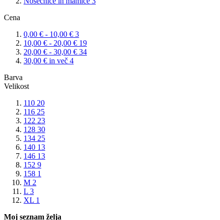
Nosečnice in mamice
3
Cena
0,00 €
-
10,00 €
3
10,00 €
-
20,00 €
19
20,00 €
-
30,00 €
34
30,00 €
in več
4
Barva
Velikost
110
20
116
25
122
23
128
30
134
25
140
13
146
13
152
9
158
1
M
2
L
3
XL
1
Moj seznam želja