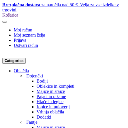
Brezplačna dostava
za naročila nad 50 €. Velja za vse izdelke v
trgovini.
Košarica
Moj račun
Moj seznam želja
Prijava
Ustvari račun
Categories
Oblačila
Dojenčki
Bodiji
Oblekice in kompleti
Majice in srajce
Pajaci in pižame
Hlače in legice
Jopice in puloverji
Vrhnja oblačila
Dodatki
Fantje
Majice in srajce