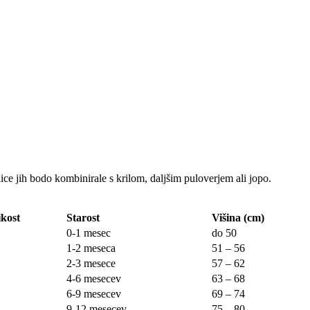
ice jih bodo kombinirale s krilom, daljšim puloverjem ali jopo.
ikost
Starost
Višina (cm)
0-1 mesec
do 50
1-2 meseca
51 – 56
2-3 mesece
57 – 62
4-6 mesecev
63 – 68
6-9 mesecev
69 – 74
9-12 mesecev
75 – 80