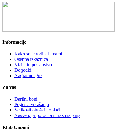
Informacije
Kako se je rodila Umami
Osebna izkaznica
Vizija in poslanstvo
Dogodki
Nagradne igre
Za vas
Darilni boni
Pogosta vprašanja
Velikosti otroških oblačil
Nasveti, priporočila in razmisljanja
Klub Umami