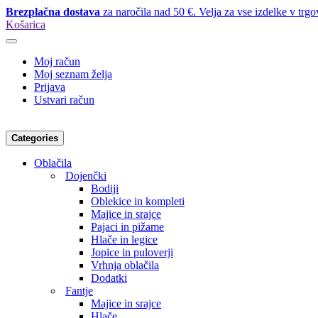
Brezplačna dostava
za naročila nad 50 €. Velja za vse izdelke v trgo
Košarica
Moj račun
Moj seznam želja
Prijava
Ustvari račun
Categories
Oblačila
Dojenčki
Bodiji
Oblekice in kompleti
Majice in srajce
Pajaci in pižame
Hlače in legice
Jopice in puloverji
Vrhnja oblačila
Dodatki
Fantje
Majice in srajce
Hlače