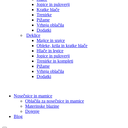
Jopice in puloverji
Kratke hlače
Trenirke
Pižame
Vrhnja oblačila
Dodatki
Deklice
Majice in srajce
Obleke, krila in kratke hlače
Hlače in legice
Jopice in puloverji
Trenirke in kompleti
Pižame
Vrhnja oblačila
Dodatki
Nosečnice in mamice
Oblačila za nosečnice in mamice
Materinske blazine
Dojenje
Blog