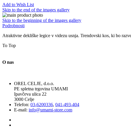
Add to Wish List
Skip to the end of the images gallery
Skip to the beginning of the images gallery
Podrobnosti
Atraktivne dekliške legice v videzu usnja. Trendovski kos, ki bo razve
To Top
O nas
OREL CELJE, d.o.o.
PE spletna trgovina UMAMI
Ipavčeva ulica 22
3000 Celje
Telefon:
03-6200336
,
041-493-404
E-mail:
info@umami-store.com