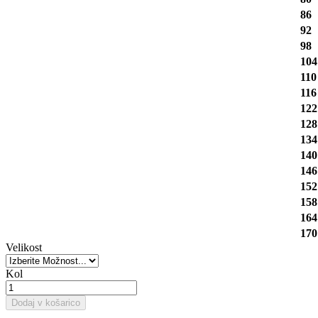
86
92
98
104
110
116
122
128
134
140
146
152
158
164
170
Velikost
Kol
Dodaj v košarico