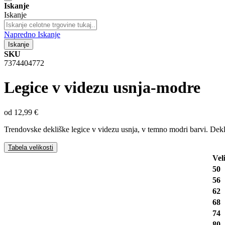
Iskanje
Iskanje
Napredno Iskanje
Iskanje
SKU
7374404772
Legice v videzu usnja-modre
od
12,99 €
Trendovske dekliške legice v videzu usnja, v temno modri barvi. Dekl
Tabela velikosti
Vel
50
56
62
68
74
80