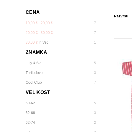
CENA
Razvrsti
10,00 €
-
20,00 €
7
20,00 €
-
30,00 €
7
30,00 €
In Več
1
ZNAMKA
Lilly & Sid
5
Turtledove
3
Cool Club
7
VELIKOST
50-62
5
62-68
3
62-74
2