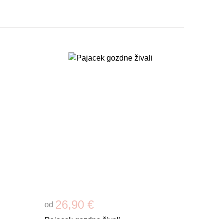
26,90 €
od