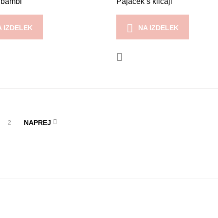
 bambi
Pajacek s klicaji
A IZDELEK
NA IZDELEK
NAPREJ
2