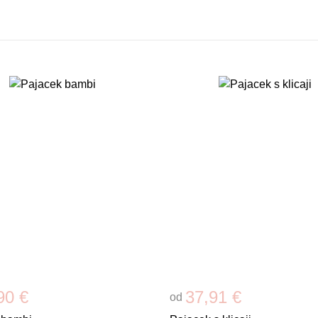
90 €
37,91 €
od