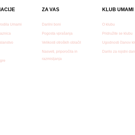
ACIJE
ZA VAS
KLUB UMAMI
 rodila Umami
Darilni boni
O klubu
aznica
Pogosta vprašanja
Pridružite se klubu
oslanstvo
Velikosti otroških oblačil
Ugodnosti članov k
Nasveti, priporočila in
Darilo za rojstni da
razmisljanja
gre