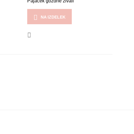
Pajacek gozdne živali
NA IZDELEK