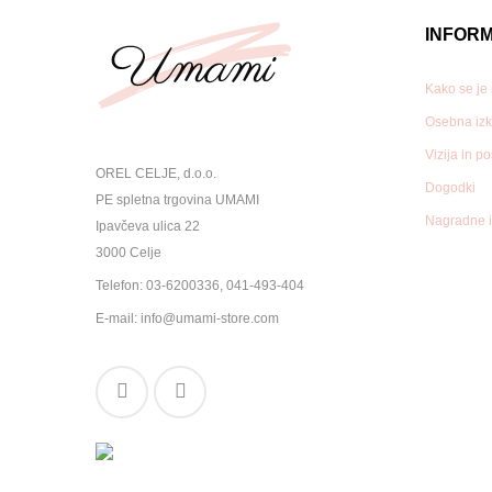
INFORM
Kako se je
Osebna izk
Vizija in p
OREL CELJE, d.o.o.
Dogodki
PE spletna trgovina UMAMI
Nagradne i
Ipavčeva ulica 22
3000 Celje
Telefon:
03-6200336
,
041-493-404
E-mail:
info@umami-store.com