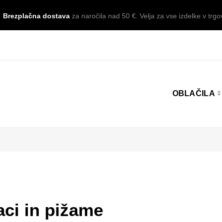
Brezplačna dostava
za naročila nad 50 €. Velja za vse izdelke v trgov
OBLAČILA
aci in pižame