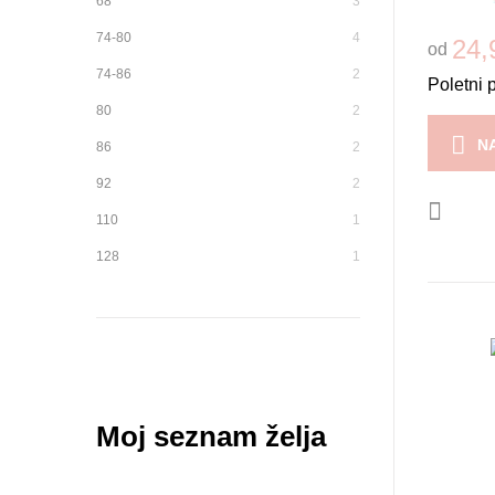
68
3
74-80
4
24,
od
74-86
2
Poletni 
80
2
N
86
2
92
2
110
1
128
1
Moj seznam želja