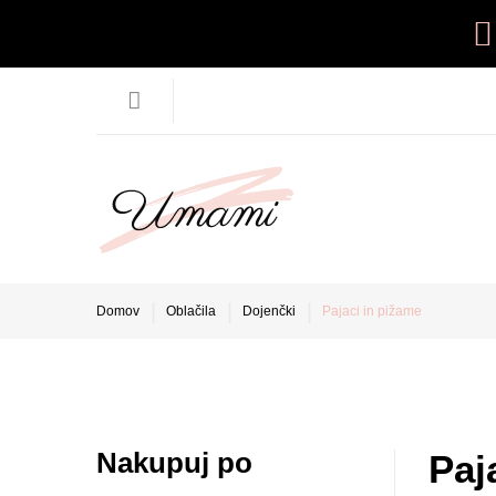
Domov
Oblačila
Dojenčki
Pajaci in pižame
Nakupuj po
Paj