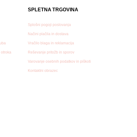
SPLETNA TRGOVINA
Splošni pogoji poslovanja
Načini plačila in dostava
luba
Vračilo blaga in reklamacija
n otroka
Reševanje pritožb in sporov
Varovanje osebnih podatkov in piškoti
Kontaktni obrazec