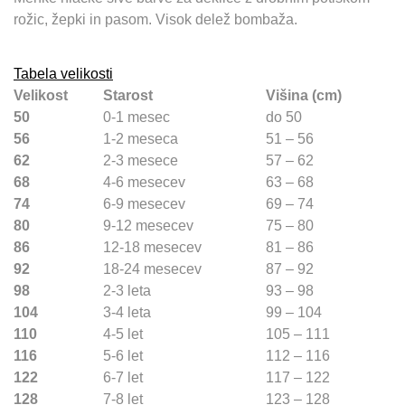
rožic, žepki in pasom. Visok delež bombaža.
Tabela velikosti
Velikost
Starost
Višina (cm)
50
0-1 mesec
do 50
56
1-2 meseca
51 – 56
62
2-3 mesece
57 – 62
68
4-6 mesecev
63 – 68
74
6-9 mesecev
69 – 74
80
9-12 mesecev
75 – 80
86
12-18 mesecev
81 – 86
92
18-24 mesecev
87 – 92
98
2-3 leta
93 – 98
104
3-4 leta
99 – 104
110
4-5 let
105 – 111
116
5-6 let
112 – 116
122
6-7 let
117 – 122
128
7-8 let
123 – 128