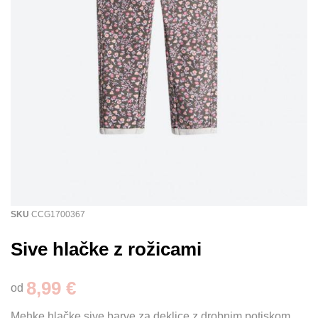
SKU
CCG1700367
Sive hlačke z rožicami
8,99 €
od
Mehke hlačke sive barve za deklice z drobnim potiskom