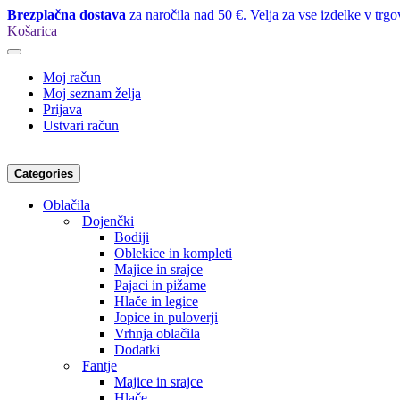
Brezplačna dostava
za naročila nad 50 €. Velja za vse izdelke v trgo
Košarica
Moj račun
Moj seznam želja
Prijava
Ustvari račun
Categories
Oblačila
Dojenčki
Bodiji
Oblekice in kompleti
Majice in srajce
Pajaci in pižame
Hlače in legice
Jopice in puloverji
Vrhnja oblačila
Dodatki
Fantje
Majice in srajce
Hlače