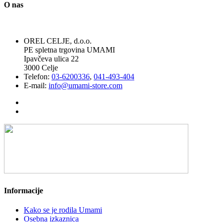
O nas
OREL CELJE, d.o.o.
PE spletna trgovina UMAMI
Ipavčeva ulica 22
3000 Celje
Telefon:
03-6200336
,
041-493-404
E-mail:
info@umami-store.com
Informacije
Kako se je rodila Umami
Osebna izkaznica