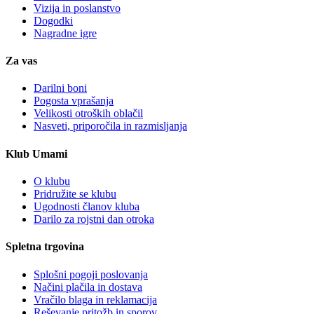
Vizija in poslanstvo
Dogodki
Nagradne igre
Za vas
Darilni boni
Pogosta vprašanja
Velikosti otroških oblačil
Nasveti, priporočila in razmisljanja
Klub Umami
O klubu
Pridružite se klubu
Ugodnosti članov kluba
Darilo za rojstni dan otroka
Spletna trgovina
Splošni pogoji poslovanja
Načini plačila in dostava
Vračilo blaga in reklamacija
Reševanje pritožb in sporov