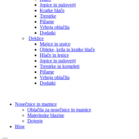
Jopice in puloverji
Kratke hlače
Trenirke
Pižame
Vrhnja oblačila
Dodatki
Deklice
Majice in srajce
Obleke, krila in kratke hlače
Hlače in legice
Jopice in puloverji
Trenirke in kompleti
Pižame
Vrhnja oblačila
Dodatki
Nosečnice in mamice
Oblačila za nosečnice in mamice
Materinske blazine
Dojenje
Blog