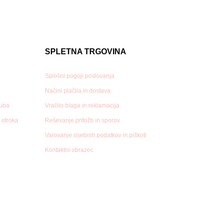
SPLETNA TRGOVINA
Splošni pogoji poslovanja
Načini plačila in dostava
luba
Vračilo blaga in reklamacija
n otroka
Reševanje pritožb in sporov
Varovanje osebnih podatkov in piškoti
Kontaktni obrazec