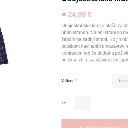
24,99 €
od
Obojestranske kratke hlače za d
obeh straneh. Na eni strani so b
žepom na zadnji strani. Ko jih 
potiskom navihanih dinozavrov na
kontrasten rob še dodatna poživi
odlična izbira za aktivnosti v topl
Velikost
Kol
DODAJ V KOŠARICO