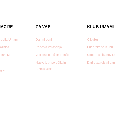
ACIJE
ZA VAS
KLUB UMAMI
 rodila Umami
Darilni boni
O klubu
aznica
Pogosta vprašanja
Pridružite se klubu
oslanstvo
Velikosti otroških oblačil
Ugodnosti članov k
Nasveti, priporočila in
Darilo za rojstni da
razmisljanja
gre