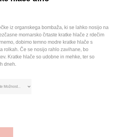
ečke iz organskega bombaža, ki se lahko nosijo na
rezčasne mornarsko črtaste kratke hlače z rdečim
obrnemo, dobimo temno modre kratke hlače s
 rolkah. Če se nosijo rahlo zavihane, bo
tev. Kratke hlače so udobne in mehke, ter so
ih dneh.