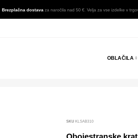
Brezplačna dostava
za naročila nad 50 €. Velja za vse izdelke v trgov
OBLAČILA
SKU
KLSAB310
Obojestranske krat