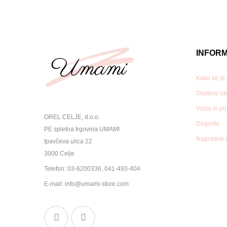
INFORM
Kako se je
Osebna izk
Vizija in p
OREL CELJE, d.o.o.
Dogodki
PE spletna trgovina UMAMI
Nagradne i
Ipavčeva ulica 22
3000 Celje
Telefon:
03-6200336
,
041-493-404
E-mail:
info@umami-store.com