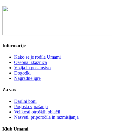
Informacije
Kako se je rodila Umami
Osebna izkaznica
Vizija in poslanstvo
Dogodki
Nagradne igre
Za vas
Darilni boni
Pogosta vprašanja
Velikosti otroških oblačil
Nasveti, priporočila in razmisljanja
Klub Umami