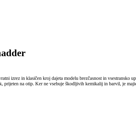
madder
atni izrez in klasičen kroj dajeta modelu brezčasnost in vsestransko u
prijeten na otip. Ker ne vsebuje škodljivih kemikalij in barvil, je maj