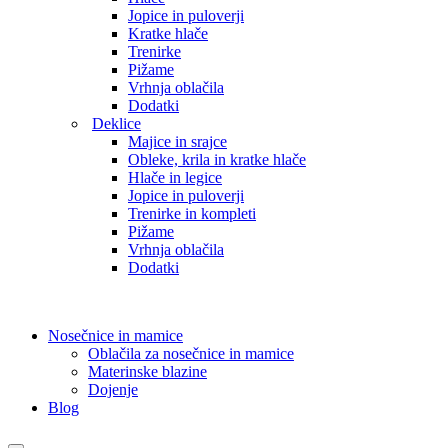
Jopice in puloverji
Kratke hlače
Trenirke
Pižame
Vrhnja oblačila
Dodatki
Deklice
Majice in srajce
Obleke, krila in kratke hlače
Hlače in legice
Jopice in puloverji
Trenirke in kompleti
Pižame
Vrhnja oblačila
Dodatki
Nosečnice in mamice
Oblačila za nosečnice in mamice
Materinske blazine
Dojenje
Blog