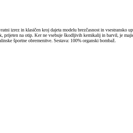
atni izrez in klasičen kroj dajeta modelu brezčasnost in vsestransko u
rijeten na otip. Ker ne vsebuje škodljivih kemikalij in barvil, je maji
enalinske športne obremenitve. Sestava: 100% organski bombaž.