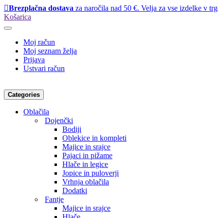
Brezplačna dostava
za naročila nad 50 €. Velja za vse izdelke v trg
Košarica
Moj račun
Moj seznam želja
Prijava
Ustvari račun
Categories
Oblačila
Dojenčki
Bodiji
Oblekice in kompleti
Majice in srajce
Pajaci in pižame
Hlače in legice
Jopice in puloverji
Vrhnja oblačila
Dodatki
Fantje
Majice in srajce
Hlače