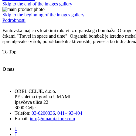
Skip to the end of the images gallery
Skip to the beginning of the images gallery
Podrobnosti
Fantovska majica s kratkimi rokavi iz organskega bombaža. Okrogel vr
črkami "Travel in space and time". Organski bombaž je izredno mehak, p
spremljevalec v šoli, popoldanskih aktivnostih, prenesla bo tudi adr
To Top
O nas
OREL CELJE, d.o.o.
PE spletna trgovina UMAMI
Ipavčeva ulica 22
3000 Celje
Telefon:
03-6200336
,
041-493-404
E-mail:
info@umami-store.com