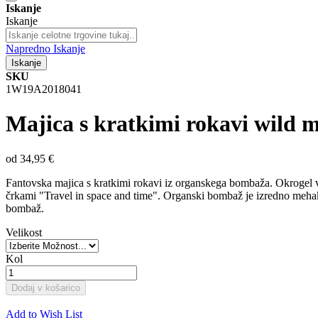
Iskanje
Iskanje
Napredno Iskanje
Iskanje
SKU
1W19A2018041
Majica s kratkimi rokavi wild 
od
34,95 €
Fantovska majica s kratkimi rokavi iz organskega bombaža. Okrogel vr
črkami "Travel in space and time". Organski bombaž je izredno mehak, 
bombaž.
Velikost
Kol
Dodaj v košarico
Add to Wish List