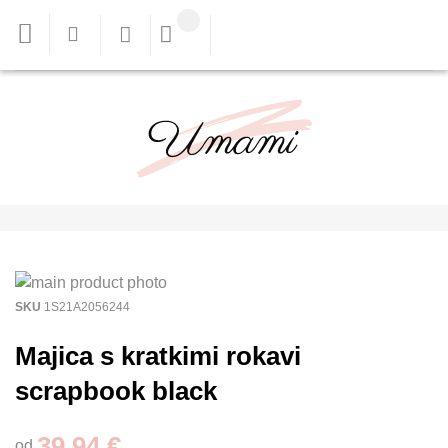
SKU
1S21A2056244
Majica s kratkimi rokavi
scrapbook black
39,94 €
od