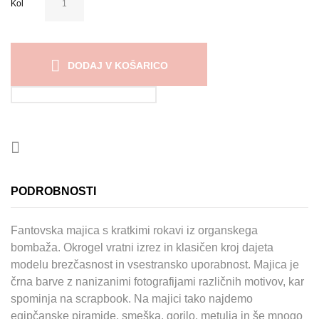
Kol
DODAJ V KOŠARICO
PODROBNOSTI
Fantovska majica s kratkimi rokavi iz organskega
bombaža. Okrogel vratni izrez in klasičen kroj dajeta
modelu brezčasnost in vsestransko uporabnost. Majica je
črna barve z nanizanimi fotografijami različnih motivov, kar
spominja na scrapbook. Na majici tako najdemo
egipčanske piramide, smeška, gorilo, metulja in še mnogo