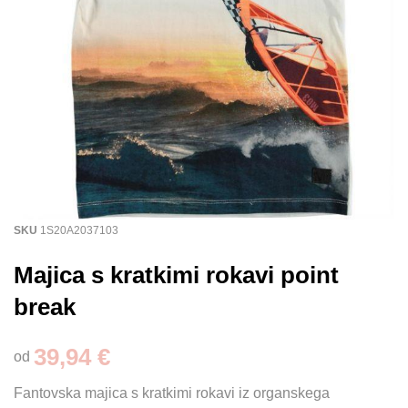
SKU
1S20A2037103
Majica s kratkimi rokavi point
break
39,94 €
od
Fantovska majica s kratkimi rokavi iz organskega