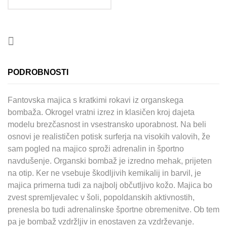
PODROBNOSTI
Fantovska majica s kratkimi rokavi iz organskega
bombaža. Okrogel vratni izrez in klasičen kroj dajeta
modelu brezčasnost in vsestransko uporabnost. Na beli
osnovi je realističen potisk surferja na visokih valovih, že
sam pogled na majico sproži adrenalin in športno
navdušenje. Organski bombaž je izredno mehak, prijeten
na otip. Ker ne vsebuje škodljivih kemikalij in barvil, je
majica primerna tudi za najbolj občutljivo kožo. Majica bo
zvest spremljevalec v šoli, popoldanskih aktivnostih,
prenesla bo tudi adrenalinske športne obremenitve. Ob tem
pa je bombaž vzdržljiv in enostaven za vzdrževanje.