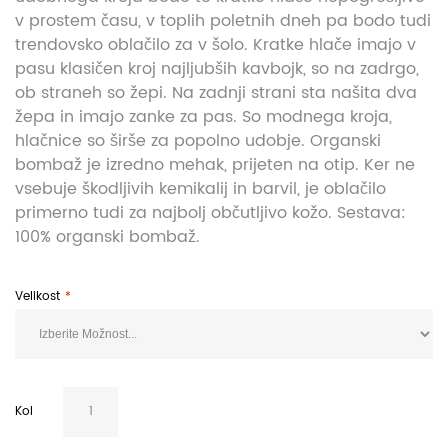
v prostem času, v toplih poletnih dneh pa bodo tudi
trendovsko oblačilo za v šolo. Kratke hlače imajo v
pasu klasičen kroj najljubših kavbojk, so na zadrgo,
ob straneh so žepi. Na zadnji strani sta našita dva
žepa in imajo zanke za pas. So modnega kroja,
hlačnice so širše za popolno udobje. Organski
bombaž je izredno mehak, prijeten na otip. Ker ne
vsebuje škodljivih kemikalij in barvil, je oblačilo
primerno tudi za najbolj občutljivo kožo. Sestava:
100% organski bombaž.
Velikost
Kol