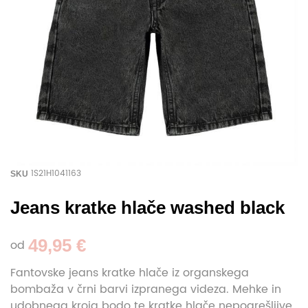
1S21H1041163
SKU
Jeans kratke hlače washed black
49,95 €
od
Fantovske jeans kratke hlače iz organskega
bombaža v črni barvi izpranega videza. Mehke in
udobnega kroja bodo te kratke hlače nepogrešljive