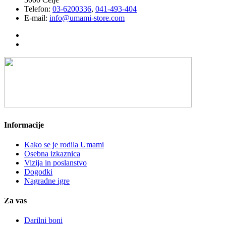
Telefon:
03-6200336
,
041-493-404
E-mail:
info@umami-store.com
Informacije
Kako se je rodila Umami
Osebna izkaznica
Vizija in poslanstvo
Dogodki
Nagradne igre
Za vas
Darilni boni