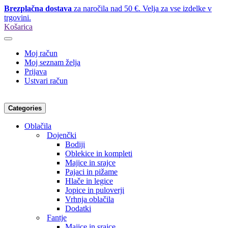
Brezplačna dostava
za naročila nad 50 €. Velja za vse izdelke v
trgovini.
Košarica
Moj račun
Moj seznam želja
Prijava
Ustvari račun
Categories
Oblačila
Dojenčki
Bodiji
Oblekice in kompleti
Majice in srajce
Pajaci in pižame
Hlače in legice
Jopice in puloverji
Vrhnja oblačila
Dodatki
Fantje
Majice in srajce