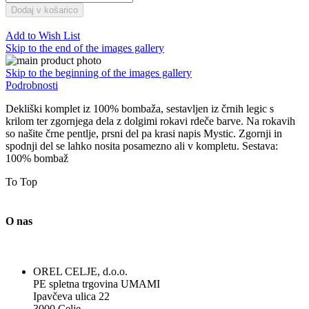
Dodaj v košarico
Add to Wish List
Skip to the end of the images gallery
Skip to the beginning of the images gallery
Podrobnosti
Dekliški komplet iz 100% bombaža, sestavljen iz črnih legic s
krilom ter zgornjega dela z dolgimi rokavi rdeče barve. Na rokavih
so našite črne pentlje, prsni del pa krasi napis Mystic. Zgornji in
spodnji del se lahko nosita posamezno ali v kompletu. Sestava:
100% bombaž
To Top
O nas
OREL CELJE, d.o.o.
PE spletna trgovina UMAMI
Ipavčeva ulica 22
3000 Celje