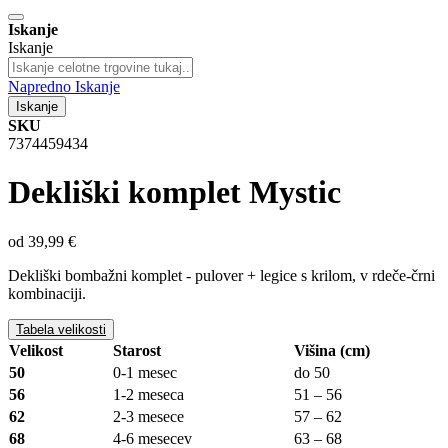
Iskanje
Iskanje
Napredno Iskanje
Iskanje
SKU
7374459434
Dekliški komplet Mystic
od
39,99 €
Dekliški bombažni komplet - pulover + legice s krilom, v rdeče-črni
kombinaciji.
Tabela velikosti
Velikost
Starost
Višina (cm)
50
0-1 mesec
do 50
56
1-2 meseca
51 – 56
62
2-3 mesece
57 – 62
68
4-6 mesecev
63 – 68