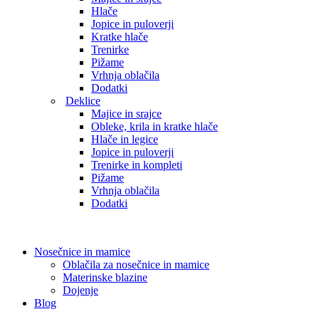
Hlače
Jopice in puloverji
Kratke hlače
Trenirke
Pižame
Vrhnja oblačila
Dodatki
Deklice
Majice in srajce
Obleke, krila in kratke hlače
Hlače in legice
Jopice in puloverji
Trenirke in kompleti
Pižame
Vrhnja oblačila
Dodatki
Nosečnice in mamice
Oblačila za nosečnice in mamice
Materinske blazine
Dojenje
Blog