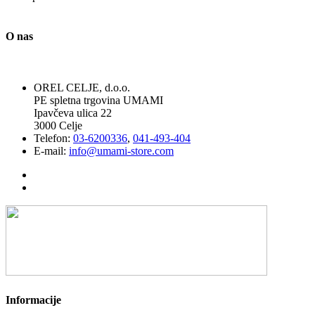
O nas
OREL CELJE, d.o.o.
PE spletna trgovina UMAMI
Ipavčeva ulica 22
3000 Celje
Telefon:
03-6200336
,
041-493-404
E-mail:
info@umami-store.com
Informacije