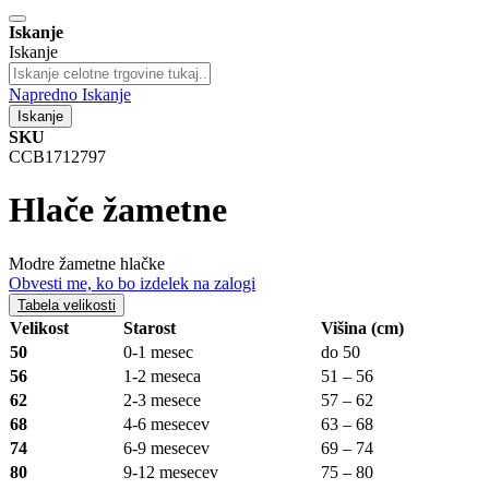
Iskanje
Iskanje
Napredno Iskanje
Iskanje
SKU
CCB1712797
Hlače žametne
Modre žametne hlačke
Obvesti me, ko bo izdelek na zalogi
Tabela velikosti
Velikost
Starost
Višina (cm)
50
0-1 mesec
do 50
56
1-2 meseca
51 – 56
62
2-3 mesece
57 – 62
68
4-6 mesecev
63 – 68
74
6-9 mesecev
69 – 74
80
9-12 mesecev
75 – 80