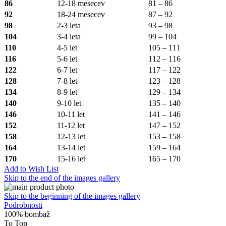
86
12-18 mesecev
81 – 86
92
18-24 mesecev
87 – 92
98
2-3 leta
93 – 98
104
3-4 leta
99 – 104
110
4-5 let
105 – 111
116
5-6 let
112 – 116
122
6-7 let
117 – 122
128
7-8 let
123 – 128
134
8-9 let
129 – 134
140
9-10 let
135 – 140
146
10-11 let
141 – 146
152
11-12 let
147 – 152
158
12-13 let
153 – 158
164
13-14 let
159 – 164
170
15-16 let
165 – 170
Add to Wish List
Skip to the end of the images gallery
Skip to the beginning of the images gallery
Podrobnosti
100% bombaž
To Top