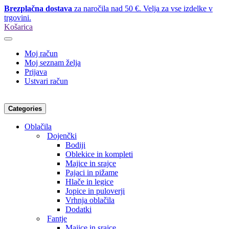
Brezplačna dostava
za naročila nad 50 €. Velja za vse izdelke v
trgovini.
Košarica
Moj račun
Moj seznam želja
Prijava
Ustvari račun
Categories
Oblačila
Dojenčki
Bodiji
Oblekice in kompleti
Majice in srajce
Pajaci in pižame
Hlače in legice
Jopice in puloverji
Vrhnja oblačila
Dodatki
Fantje
Majice in srajce