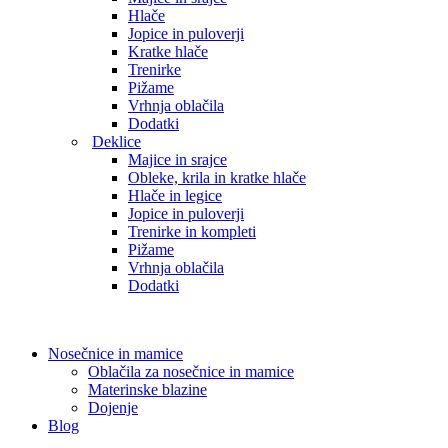
Hlače
Jopice in puloverji
Kratke hlače
Trenirke
Pižame
Vrhnja oblačila
Dodatki
Deklice
Majice in srajce
Obleke, krila in kratke hlače
Hlače in legice
Jopice in puloverji
Trenirke in kompleti
Pižame
Vrhnja oblačila
Dodatki
Nosečnice in mamice
Oblačila za nosečnice in mamice
Materinske blazine
Dojenje
Blog