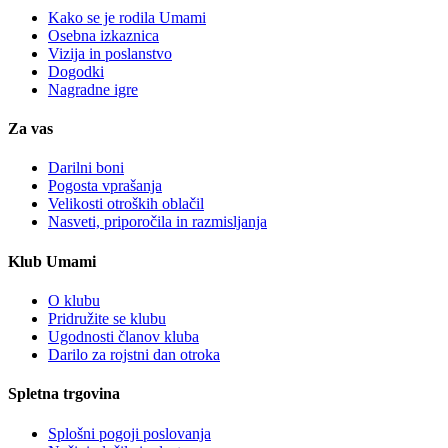
Kako se je rodila Umami
Osebna izkaznica
Vizija in poslanstvo
Dogodki
Nagradne igre
Za vas
Darilni boni
Pogosta vprašanja
Velikosti otroških oblačil
Nasveti, priporočila in razmisljanja
Klub Umami
O klubu
Pridružite se klubu
Ugodnosti članov kluba
Darilo za rojstni dan otroka
Spletna trgovina
Splošni pogoji poslovanja