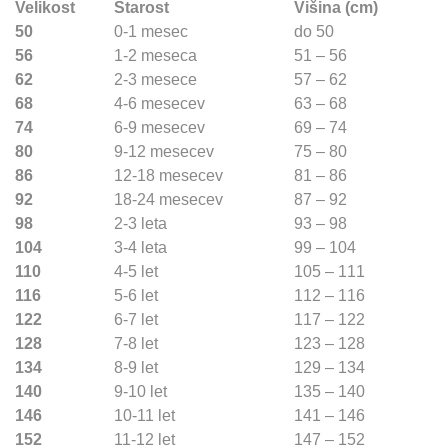
Velikost
Starost
Višina (cm)
50
0-1 mesec
do 50
56
1-2 meseca
51 – 56
62
2-3 mesece
57 – 62
68
4-6 mesecev
63 – 68
74
6-9 mesecev
69 – 74
80
9-12 mesecev
75 – 80
86
12-18 mesecev
81 – 86
92
18-24 mesecev
87 – 92
98
2-3 leta
93 – 98
104
3-4 leta
99 – 104
110
4-5 let
105 – 111
116
5-6 let
112 – 116
122
6-7 let
117 – 122
128
7-8 let
123 – 128
134
8-9 let
129 – 134
140
9-10 let
135 – 140
146
10-11 let
141 – 146
152
11-12 let
147 – 152