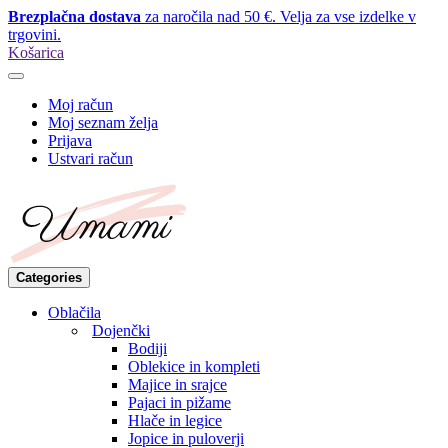
Brezplačna dostava
za naročila nad 50 €. Velja za vse izdelke v
trgovini.
Košarica
Moj račun
Moj seznam želja
Prijava
Ustvari račun
Categories
Oblačila
Dojenčki
Bodiji
Oblekice in kompleti
Majice in srajce
Pajaci in pižame
Hlače in legice
Jopice in puloverji