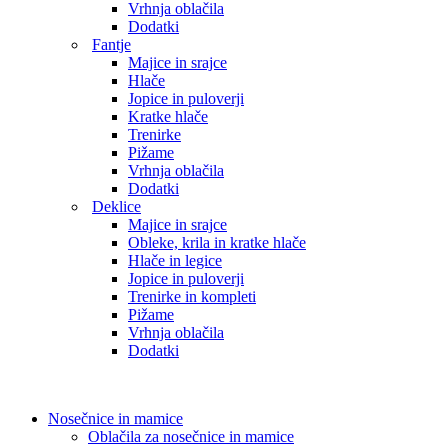
Vrhnja oblačila
Dodatki
Fantje
Majice in srajce
Hlače
Jopice in puloverji
Kratke hlače
Trenirke
Pižame
Vrhnja oblačila
Dodatki
Deklice
Majice in srajce
Obleke, krila in kratke hlače
Hlače in legice
Jopice in puloverji
Trenirke in kompleti
Pižame
Vrhnja oblačila
Dodatki
Nosečnice in mamice
Oblačila za nosečnice in mamice