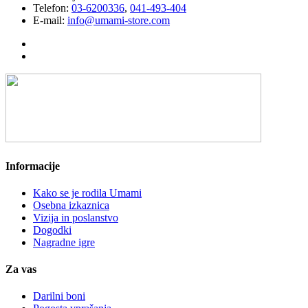
Telefon:
03-6200336
,
041-493-404
E-mail:
info@umami-store.com
Informacije
Kako se je rodila Umami
Osebna izkaznica
Vizija in poslanstvo
Dogodki
Nagradne igre
Za vas
Darilni boni