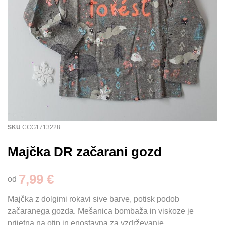
SKU
CCG1713228
Majčka DR začarani gozd
7,99 €
od
Majčka z dolgimi rokavi sive barve, potisk podob
začaranega gozda. Mešanica bombaža in viskoze je
prijetna na otip in enostavna za vzdrževanje.