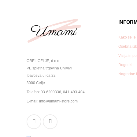
INFORM
Kako se je
Osebna izk
Vizija in p
OREL CELJE, d.o.o.
Dogodki
PE spletna trgovina UMAMI
Nagradne i
Ipavčeva ulica 22
3000 Celje
Telefon:
03-6200336
,
041-493-404
E-mail:
info@umami-store.com