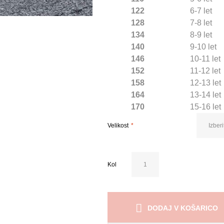
122
6-7 let
128
7-8 let
134
8-9 let
140
9-10 let
146
10-11 let
152
11-12 let
158
12-13 let
164
13-14 let
170
15-16 let
Velikost
Kol
DODAJ V KOŠARICO