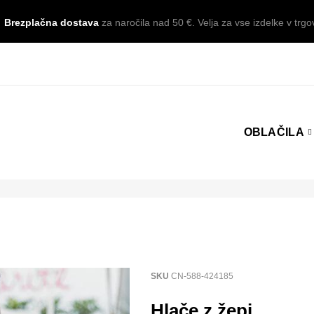
Brezplačna dostava
za naročila nad 50 €. Velja za vse izdelke v trgov
OBLAČILA
SKU
CN-588-424185
Hlače z žepi