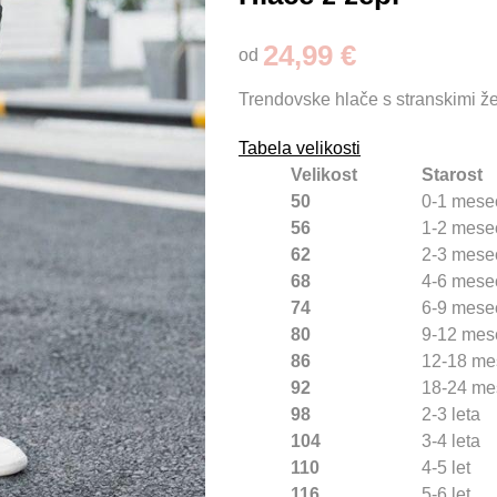
24,99 €
od
Trendovske hlače s stranskimi že
Tabela velikosti
Velikost
Starost
50
0-1 mese
56
1-2 mese
62
2-3 mese
68
4-6 mese
74
6-9 mese
80
9-12 mes
86
12-18 me
92
18-24 me
98
2-3 leta
104
3-4 leta
110
4-5 let
116
5-6 let