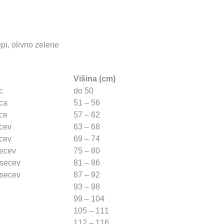
pi, olivno zelene
Višina (cm)
c
do 50
ca
51 – 56
ce
57 – 62
cev
63 – 68
cev
69 – 74
ecev
75 – 80
secev
81 – 86
secev
87 – 92
93 – 98
99 – 104
105 – 111
112 – 116