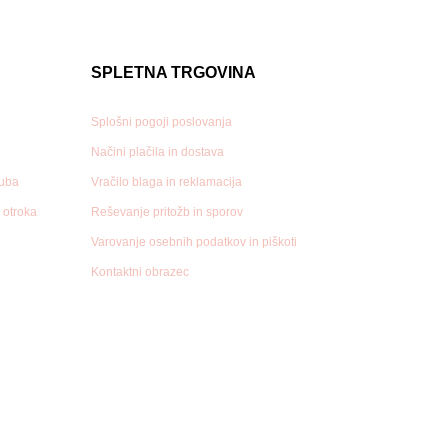
SPLETNA TRGOVINA
Splošni pogoji poslovanja
Načini plačila in dostava
luba
Vračilo blaga in reklamacija
n otroka
Reševanje pritožb in sporov
Varovanje osebnih podatkov in piškoti
Kontaktni obrazec