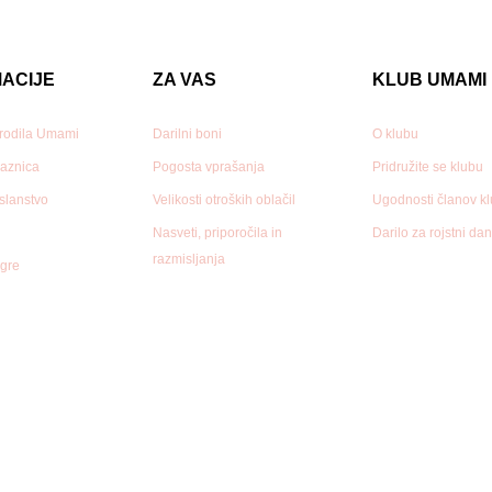
ACIJE
ZA VAS
KLUB UMAMI
 rodila Umami
Darilni boni
O klubu
aznica
Pogosta vprašanja
Pridružite se klubu
oslanstvo
Velikosti otroških oblačil
Ugodnosti članov k
Nasveti, priporočila in
Darilo za rojstni da
razmisljanja
gre